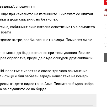
веднъж“, споделя тя.
Щ
 още при качването на пътниците. Екипажът се опитал
з
ки и дори списания, но без успех.
лина, кабинният екип изгасил осветлението в самолета,
 врати.
дяхме вътре, заобиколени от комари. Помислих си, че
 не може да бъде изпълнен при тези условия. Всички
през обработка, преди да бъде осигурен друг екипаж и
ld, полетът е излетял с около три часа закъснение.
л - също е бил забавен заради нашествие на комари.
мрежи, където видеото на Алис Пискители бързо набра
а за случилото се на борда.