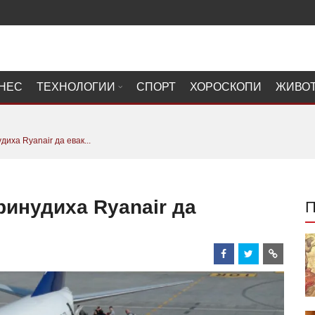
НЕС
ТЕХНОЛОГИИ
СПОРТ
ХОРОСКОПИ
ЖИВО
иха Ryanair да евак...
ринудиха Ryanair да