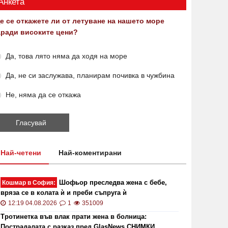
Анкета
е се откажете ли от летуване на нашето море
аради високите цени?
Да, това лято няма да ходя на море
Да, не си заслужава, планирам почивка в чужбина
Не, няма да се откажа
Най-четени
Най-коментирани
Шофьор преследва жена с бебе,
Кошмар в София:
вряза се в колата ѝ и преби съпруга ѝ
12:19 04.08.2026
1
351009
Тротинетка във влак прати жена в болница:
Пострадалата с разказ пред GlasNews СНИМКИ