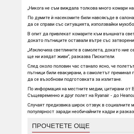
„Никога не съм виждала толкова много комари на
По думите ѝ насекомите били навсякъде в салона
да се справи със ситуацията, използвайки мухобой
В опит да привлекат комарите към външната свет
докато пътниците оставали вътре със затворени
„Изключиха светлините в самолета, докато ние се
ще ни изядат живи“, разказва Пискители.
След около половин час станало ясно, че полетът
пътници били евакуирани, а самолетът преминал 
да се възобнови подготовката за излитане.
По информация на местните медии, цитирани от Bi
Същевременно и друг полет на Ryanair - до Неапо
Случаят предизвика широк отзвук в социалните 
популярност заради необичайните кадри и разказ
ПРОЧЕТЕТЕ ОЩЕ