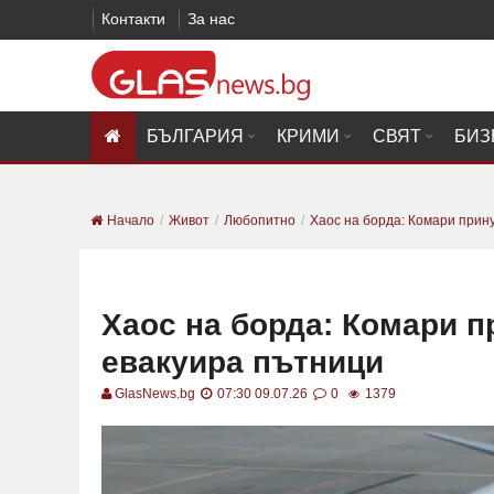
Контакти
За нас
БЪЛГАРИЯ
КРИМИ
СВЯТ
БИЗ
Начало
Живот
Любопитно
Хаос на борда: Комари принуд
Хаос на борда: Комари п
евакуира пътници
GlasNews.bg
07:30 09.07.26
0
1379