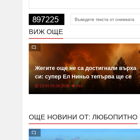
ВИЖ ОЩЕ
езеро
Жегите още не са достигнали върха
си: супер Ел Ниньо тепърва ще се
засилва
23:45 05.08.2026
491
ОЩЕ НОВИНИ ОТ: ЛЮБОПИТНО