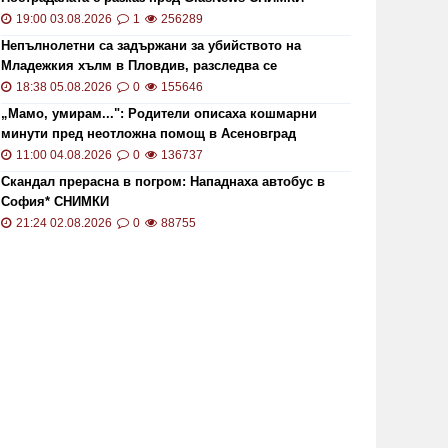
19:00 03.08.2026
1
256289
Непълнолетни са задържани за убийството на
Младежкия хълм в Пловдив, разследва се
хомофобски мотив
18:38 05.08.2026
0
155646
„Мамо, умирам...": Родители описаха кошмарни
минути пред неотложна помощ в Асеновград
11:00 04.08.2026
0
136737
Скандал прерасна в погром: Нападнаха автобус в
София* СНИМКИ
21:24 02.08.2026
0
88755