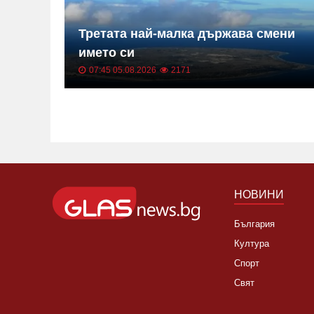
 билет
Третата най-малка държава смени
 кола
името си
07:45 05.08.2026
2171
НОВИНИ
България
Култура
Спорт
Свят