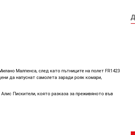
Милано Малпенса, след като пътниците на полет FR1423
удени да напуснат самолета заради рояк комари,
 Алис Пискители, която разказа за преживяното във