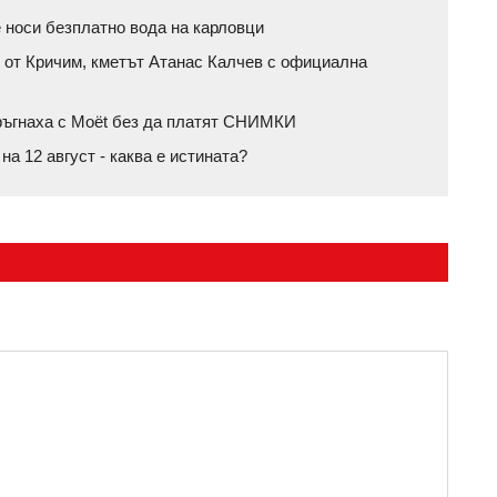
 носи безплатно вода на карловци
 от Кричим, кметът Атанас Калчев с официална
тръгнаха с Moët без да платят СНИМКИ
а 12 август - каква е истината?