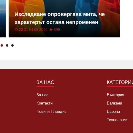
Изследване опровергава мита, че
Н
характерът остава непроменен
з
23:31 04.08.2026
899
ЗА НАС
КАТЕГОРИ
За нас
България
Контакти
Балкани
Новини Пловдив
Европа
Технологии