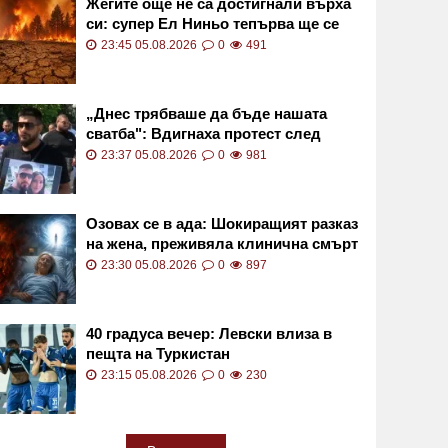
Жегите още не са достигнали върха
си: супер Ел Ниньо тепърва ще се
засилва
23:45 05.08.2026
0
491
„Днес трябваше да бъде нашата
сватба": Вдигнаха протест след
смъртта на Даяна
23:37 05.08.2026
0
981
Озовах се в ада: Шокиращият разказ
на жена, преживяла клинична смърт
23:30 05.08.2026
0
897
40 градуса вечер: Левски влиза в
пещта на Туркистан
23:15 05.08.2026
0
230