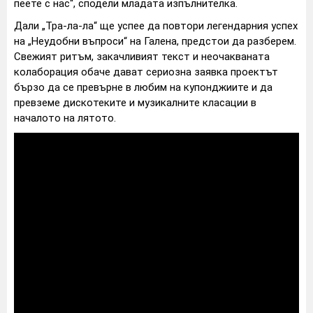
пеете с нас“, сподели младата изпълнителка.
Дали „Тра-ла-ла“ ще успее да повтори легендарния успех
на „Неудобни въпроси“ на Галена, предстои да разберем.
Свежият ритъм, закачливият текст и неочакваната
колаборация обаче дават сериозна заявка проектът
бързо да се превърне в любим на купонджиите и да
превземе дискотеките и музикалните класации в
началото на лятото.