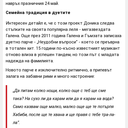
навръх празничния 24 май.
Семейна традиция в дуетите
Интересен детайл е, че с този проект Доника следва
стъпките на своята популярна леля - мегазвездата
Галена. Още през 2011 година Галена и Гъмзата записаха
дуетно парче - „Неудобни въпроси“ - което се преъврна
в тотален хит. 15 години по-късно известният музикант
отново влиза в успешен тандем, но този път с младата
надежда на фамилията.
Новото парче е изключително ритмично, а припевът
залага на забавни рими и много настроение:
„Да питам колко нощи, колко още с теб ще сме
така? На сухо ли да карам или да я карам на вода?
Само казвам още малко, малко още ще те потърпя
Хабиби, после ще те хвана и ще правя с тебе тра-ла-
ла“.