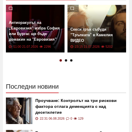
Антиоракулът на
„Евровизия" избра София
Секси грък събуди
или Бургас ще бъде
а
"Тръпката" в Камелия
домакин на "Евровизия"
ВИДЕО
ВИДЕО
11:00 21.07.2026
2296
23:15 11.07.2026
5202
Последни новини
Проучване: Контролът на три рискови
фактора отлага деменцията с над
десетилетие
22:31 06.08.2026
0
129