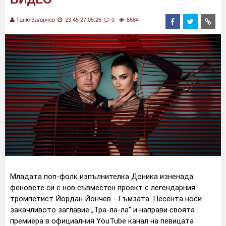
Таню Загорчев
23:45 27.05.26
0
5684
Младата поп-фолк изпълнителка Доника изненада
феновете си с нов съвместен проект с легендарния
тромпетист Йордан Йончев - Гъмзата. Песента носи
закачливото заглавие „Тра-ла-ла“ и направи своята
премиера в официалния YouTube канал на певицата