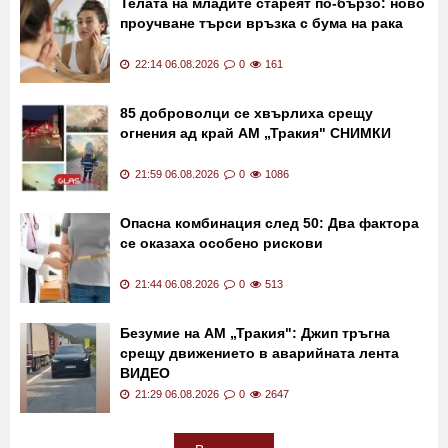
Телата на младите стареят по-бързо: ново
проучване търси връзка с бума на рака
22:14 06.08.2026
0
161
85 доброволци се хвърлиха срещу
огнения ад край АМ „Тракия" СНИМКИ
21:59 06.08.2026
0
1086
Опасна комбинация след 50: Два фактора
се оказаха особено рискови
21:44 06.08.2026
0
513
Безумие на АМ „Тракия": Джип тръгна
срещу движението в аварийната лента
ВИДЕО
21:29 06.08.2026
0
2647