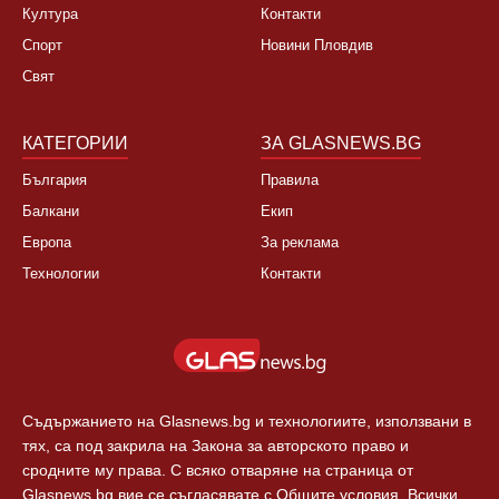
Култура
Контакти
Спорт
Новини Пловдив
Свят
КАТЕГОРИИ
ЗА GLASNEWS.BG
България
Правила
Балкани
Екип
Европа
За реклама
Технологии
Контакти
Съдържанието на Glasnews.bg и технологиите, използвани в
тях, са под закрила на Закона за авторското право и
сродните му права. С всяко отваряне на страница от
Glasnews.bg вие се съгласявате с Общите условия. Всички