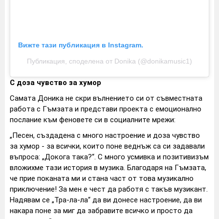
Вижте тази публикация в Instagram.
Публикация, споделена от Donika (@donikamusic1)
С доза чувство за хумор
Самата Доника не скри вълнението си от съвместната
работа с Гъмзата и представи проекта с емоционално
послание към феновете си в социалните мрежи:
„Песен, създадена с много настроение и доза чувство
за хумор - за всички, които поне веднъж са си задавали
въпроса: „Докога така?“. С много усмивка и позитивизъм
вложихме тази история в музика. Благодаря на Гъмзата,
че прие поканата ми и стана част от това музикално
приключение! За мен е чест да работя с такъв музикант.
Надявам се „Тра-ла-ла“ да ви донесе настроение, да ви
накара поне за миг да забравите всичко и просто да