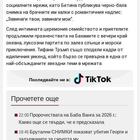
социалните мрежи, като Бетина публикува черно-бяла
снимка на брачните им халки с романтичния надпис:
„Завинаги твои, завинаги мои“.
След интимната церемония семейството и приятелите
продължили празненствата на Бахамите с вечери край
океана, луксозни партита по залез слънце и морски
приключения. Тифани Тръмп също сподели кадри от
идиличния уикенд, който бързо се превърна в една от
най-обсъжданите звездни теми в мрежата.
Последвайте ни в:
Прочетете още
Пророчествата на Баба Ванга за 2026 г.:
22:00
Какво още се твърди, че е предсказала
Брутални СНИМКИ показват убития Георги и
19:45
задържаните за смъртта му