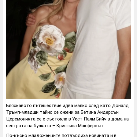
Бляскавото пътешествие идва малко след като Доналд
Тръмп-младши тайно се ожени за Бетина Андерсън.
Церемонията се е състояла в Уест Палм Бийч в дома на
сестрата на булката – Кристина Макферсън.
По-късно младоженците потвърдиха новината и в