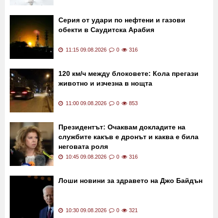
Серия от удари по нефтени и газови
обекти в Саудитска Арабия
11:15 09.08.2026
0
316
120 км/ч между блоковете: Кола прегази
животно и изчезна в нощта
11:00 09.08.2026
0
853
Президентът: Очаквам докладите на
службите какъв е дронът и каква е била
неговата роля
10:45 09.08.2026
0
316
Лоши новини за здравето на Джо Байдън
10:30 09.08.2026
0
321