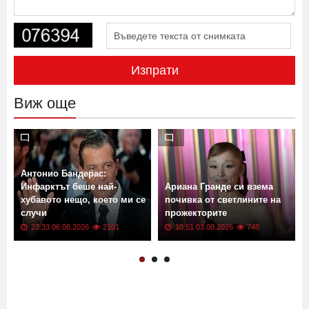
Изпрати
Виж още
Антонио Бандерас:
Инфарктът беше най-
Ариана Гранде си взема
хубавото нещо, което ми се
почивка от светлините на
случи
прожекторите
23:33 06.08.2026
2101
10:51 03.08.2026
748