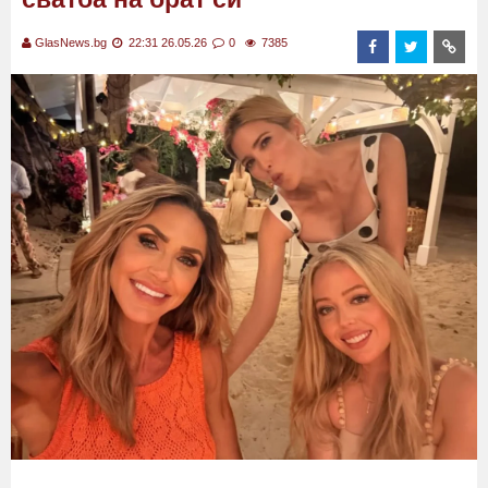
GlasNews.bg
22:31 26.05.26
0
7385