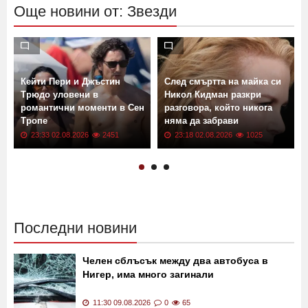
Още новини от: Звезди
Кейти Пери и Джъстин
След смъртта на майка си
Трюдо уловени в
Никол Кидман разкри
романтични моменти в Сен
разговора, който никога
Тропе
няма да забрави
23:33 02.08.2026
2451
23:18 02.08.2026
1025
Последни новини
Челен сблъсък между два автобуса в
Нигер, има много загинали
11:30 09.08.2026
0
65