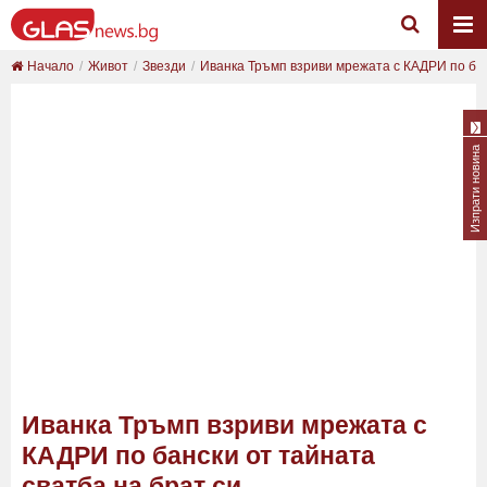
Начало
Живот
Звезди
Иванка Тръмп взриви мрежата с КАДРИ по банс
Изпрати новина
Иванка Тръмп взриви мрежата с
КАДРИ по бански от тайната
сватба на брат си