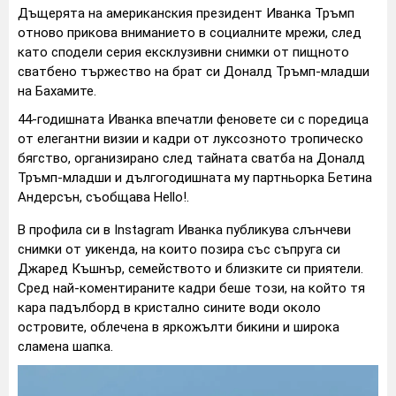
Дъщерята на американския президент Иванка Тръмп
отново прикова вниманието в социалните мрежи, след
като сподели серия ексклузивни снимки от пищното
сватбено тържество на брат си Доналд Тръмп-младши
на Бахамите.
44-годишната Иванка впечатли феновете си с поредица
от елегантни визии и кадри от луксозното тропическо
бягство, организирано след тайната сватба на Доналд
Тръмп-младши и дългогодишната му партньорка Бетина
Андерсън, съобщава Hello!.
В профила си в Instagram Иванка публикува слънчеви
снимки от уикенда, на които позира със съпруга си
Джаред Къшнър, семейството и близките си приятели.
Сред най-коментираните кадри беше този, на който тя
кара падълборд в кристално сините води около
островите, облечена в яркожълти бикини и широка
сламена шапка.