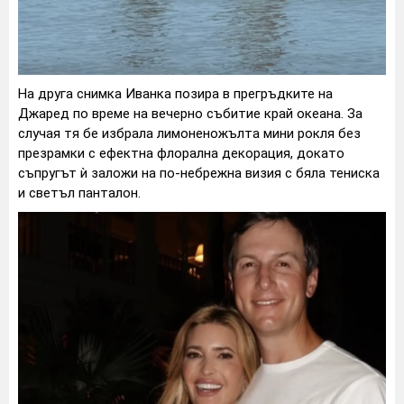
На друга снимка Иванка позира в прегръдките на
Джаред по време на вечерно събитие край океана. За
случая тя бе избрала лимоненожълта мини рокля без
презрамки с ефектна флорална декорация, докато
съпругът ѝ заложи на по-небрежна визия с бяла тениска
и светъл панталон.