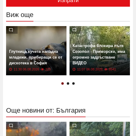
Изпрати
Виж още
Катастрофа блокира пътя
Глутница кучета нападна
Созопол - Приморско, има
младежи, прибиращи се от
огромно задръстване
дискотека в София
ВИДЕО
11:30 06.08.2026
225
11:07 06.08.2026
8541
Още новини от: България