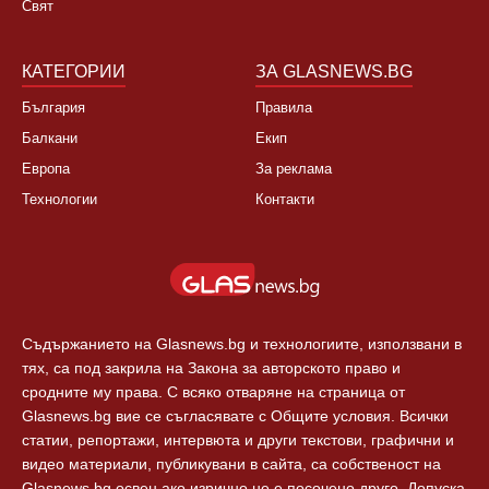
Свят
КАТЕГОРИИ
ЗА GLASNEWS.BG
България
Правила
Балкани
Екип
Европа
За реклама
Технологии
Контакти
Съдържанието на Glasnews.bg и технологиите, използвани в
тях, са под закрила на Закона за авторското право и
сродните му права. С всяко отваряне на страница от
Glasnews.bg вие се съгласявате с Общите условия. Всички
статии, репортажи, интервюта и други текстови, графични и
видео материали, публикувани в сайта, са собственост на
Glasnews.bg освен ако изрично не е посочено друго. Допуска