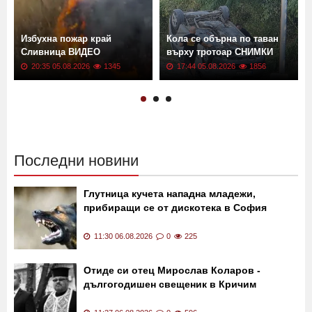
Избухна пожар край
Кола се обърна по таван
Сливница ВИДЕО
върху тротоар СНИМКИ
20:35 05.08.2026
1345
17:44 05.08.2026
1856
Последни новини
Глутница кучета нападна младежи,
прибиращи се от дискотека в София
11:30 06.08.2026
0
225
Отиде си отец Мирослав Коларов -
дългогодишен свещеник в Кричим