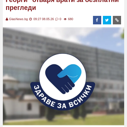
прегледи
GlasNews.bg
09:27 08.05.26
0
680