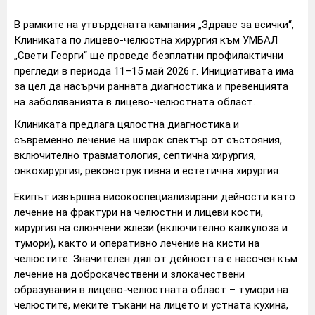
В рамките на утвърдената кампания „Здраве за всички“,
Клиниката по лицево-челюстна хирургия към УМБАЛ
„Свети Георги“ ще проведе безплатни профилактични
прегледи в периода 11–15 май 2026 г. Инициативата има
за цел да насърчи ранната диагностика и превенцията
на заболяванията в лицево-челюстната област.
Клиниката предлага цялостна диагностика и
съвременно лечение на широк спектър от състояния,
включително травматология, септична хирургия,
онкохирургия, реконструктивна и естетична хирургия.
Екипът извършва високоспециализирани дейности като
лечение на фрактури на челюстни и лицеви кости,
хирургия на слюнчени жлези (включително калкулоза и
тумори), както и оперативно лечение на кисти на
челюстите. Значителен дял от дейността е насочен към
лечение на доброкачествени и злокачествени
образувания в лицево-челюстната област – тумори на
челюстите, меките тъкани на лицето и устната кухина,