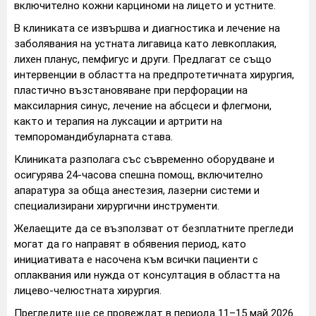
включително кожни карциноми на лицето и устните.
В клиниката се извършва и диагностика и лечение на
заболявания на устната лигавица като левкоплакия,
лихен планус, пемфигус и други. Предлагат се също
интервенции в областта на предпротетичната хирургия,
пластично възстановяване при перфорации на
максиларния синус, лечение на абсцеси и флегмони,
както и терапия на луксации и артрити на
темпоромандибуларната става.
Клиниката разполага със съвременно оборудване и
осигурява 24-часова спешна помощ, включително
апаратура за обща анестезия, лазерни системи и
специализирани хирургични инструменти.
Желаещите да се възползват от безплатните прегледи
могат да го направят в обявения период, като
инициативата е насочена към всички пациенти с
оплаквания или нужда от консултация в областта на
лицево-челюстната хирургия.
Прегледите ще се провеждат в периода 11–15 май 2026