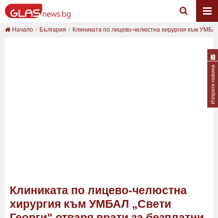
Начало
България
Клиниката по лицево-челюстна хирургия към УМБАЛ
Изпрати новина
Клиниката по лицево-челюстна
хирургия към УМБАЛ „Свети
Георги" отваря врати за безплатни