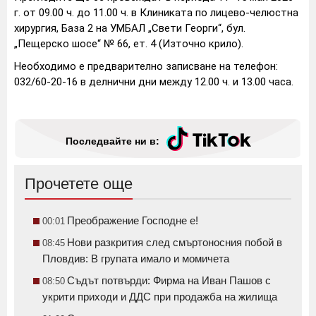
г. от 09.00 ч. до 11.00 ч. в Клиниката по лицево-челюстна
хирургия, База 2 на УМБАЛ „Свети Георги“, бул.
„Пещерско шосе“ № 66, ет. 4 (Източно крило).
Необходимо е предварително записване на телефон:
032/60-20-16 в делнични дни между 12.00 ч. и 13.00 часа.
Последвайте ни в:
Прочетете още
Преображение Господне е!
00:01
Нови разкрития след смъртоносния побой в
08:45
Пловдив: В групата имало и момичета
Съдът потвърди: Фирма на Иван Пашов с
08:50
укрити приходи и ДДС при продажба на жилища