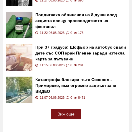
11:27 06.08.2026
0
596
Повдигнаха обвинения на 8 души след
акцията срещу производството на
фентанил
11:22 06.08.2026
0
176
При 37 градуса: Шофьор на автобус свали
дете със СОП край Плевен заради изтекла
карта за пътуване
11:15 06.08.2026
0
281
Катастрофа блокира пътя Созопол -
Приморско, има огромно задръстване
ВИДЕО
11:07 06.08.2026
0
8471
Виж още