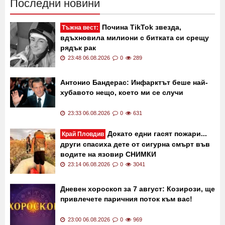
Последни новини
Почина TikTok звезда,
Тъжна вест:
вдъхновила милиони с битката си срещу
рядък рак
23:48 06.08.2026
0
289
Антонио Бандерас: Инфарктът беше най-
хубавото нещо, което ми се случи
23:33 06.08.2026
0
631
Докато едни гасят пожари...
Край Пловдив
други спасиха дете от сигурна смърт във
водите на язовир СНИМКИ
23:14 06.08.2026
0
3041