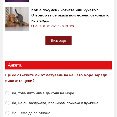
Дневен хороскоп за 7 август: Козирози, ще
привлечете паричния поток към вас!
23:00 06.08.2026
0
969
Кой е по-умен - котката или кучето?
Отговорът се оказа по-сложен, отколкото
изглежда
22:43 06.08.2026
0
449
Виж още
Анкета
Ще се откажете ли от летуване на нашето море заради
високите цени?
Да, това лято няма да ходя на море