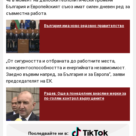
България и Европейският съюз имат силен дневен ред за
съвместна работа.
България има ново редовно правителство
„От сигурността и отбраната до работните места,
конкурентоспособността и енергийната независимост.
Заедно вървим напред, за България и за Европа“, заяви
председателят на ЕК.
Радев: Още в понеделник внасяме мерки за
по-голям контрол върху цените
Последвайте ни в: