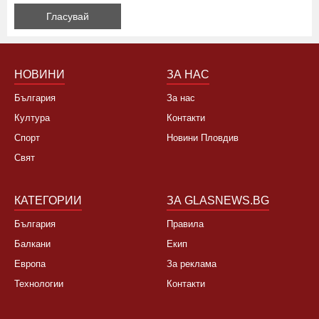
Да, не си заслужава, планирам почивка в чужбина
Не, няма да се откажа
НОВИНИ
ЗА НАС
България
За нас
Култура
Контакти
Спорт
Новини Пловдив
Свят
КАТЕГОРИИ
ЗА GLASNEWS.BG
България
Правила
Балкани
Екип