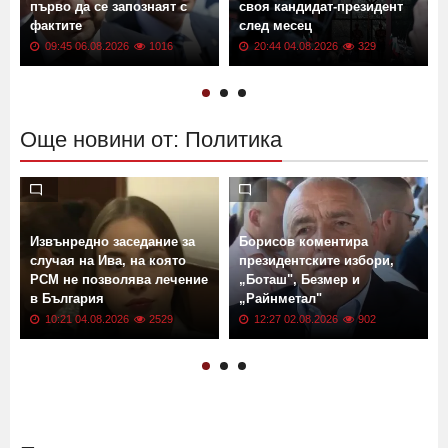
Радев за случая в Банско:
Чуждестранните политици
"Възраждане" обявява
първо да се запознаят с
своя кандидат-президент
фактите
след месец
09:45 06.08.2026
1016
20:44 04.08.2026
329
Още новини от: Политика
Извънредно заседание за
Борисов коментира
случая на Ива, на която
президентските избори,
РСМ не позволява лечение
„Боташ", Безмер и
в България
„Райнметал"
10:21 04.08.2026
2529
12:27 02.08.2026
902