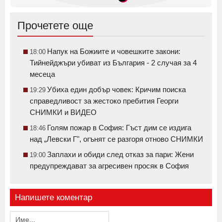
Прочетете още
Напук на Божиите и човешките закони:
18:00
Тийнейджъри убиват из България - 2 случая за 4
месеца
Убиха един добър човек: Кричим поиска
19:29
справедливост за жестоко пребития Георги
СНИМКИ и ВИДЕО
Голям пожар в София: Гъст дим се издига
18:46
над „Левски Г", огънят се разгоря отново СНИМКИ
Заплахи и обиди след отказ за пари: Жени
19:00
предупреждават за агресивен просяк в София
Напишете коментар