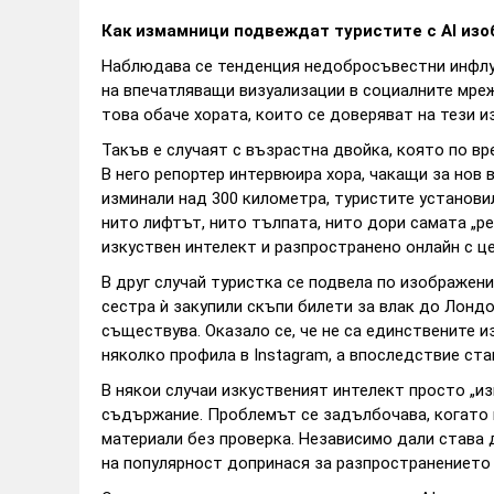
Как измамници подвеждат туристите с AI из
Наблюдава се тенденция недобросъвестни инфлу
на впечатляващи визуализации в социалните мрежи
това обаче хората, които се доверяват на тези и
Такъв е случаят с възрастна двойка, която по вр
В него репортер интервюира хора, чакащи за нов
изминали над 300 километра, туристите установил
нито лифтът, нито тълпата, нито дори самата „р
изкуствен интелект и разпространено онлайн с це
В друг случай туристка се подвела по изображени
сестра ѝ закупили скъпи билети за влак до Лондон
съществува. Оказало се, че не са единствените 
няколко профила в Instagram, а впоследствие ста
В някои случаи изкуственият интелект просто „и
съдържание. Проблемът се задълбочава, когато 
материали без проверка. Независимо дали става 
на популярност допринася за разпространението