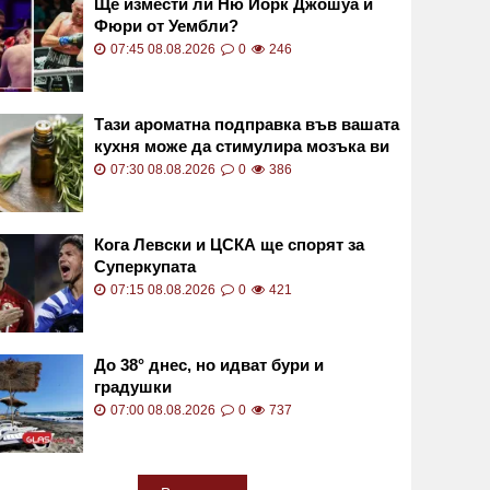
Ще измести ли Ню Йорк Джошуа и
Фюри от Уембли?
07:45 08.08.2026
0
246
Тази ароматна подправка във вашата
кухня може да стимулира мозъка ви
и да облекчи стреса
07:30 08.08.2026
0
386
Кога Левски и ЦСКА ще спорят за
Суперкупата
07:15 08.08.2026
0
421
До 38° днес, но идват бури и
градушки
07:00 08.08.2026
0
737