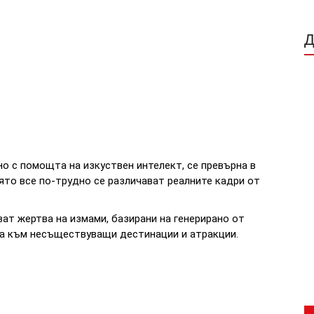
о с помощта на изкуствен интелект, се превърна в
ято все по-трудно се различават реалните кадри от
ват жертва на измами, базирани на генерирано от
ва към несъществуващи дестинации и атракции.