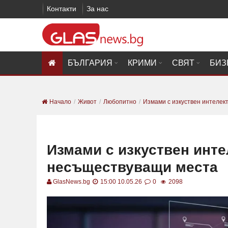
Контакти
За нас
БЪЛГАРИЯ
КРИМИ
СВЯТ
БИЗ
Начало
Живот
Любопитно
Измами с изкуствен интелект 
Измами с изкуствен инте
несъществуващи места
GlasNews.bg
15:00 10.05.26
0
2098