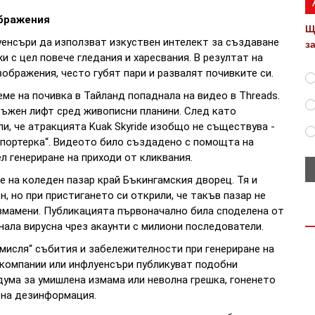
ображения
Щ
енсъри да използват изкуствен интелект за създаване
з
 с цел повече гледания и харесвания. В резултат на
зображения, често губят пари и развалят почивките си.
еме на почивка в Тайланд попаднала на видео в Threads.
 въжен лифт сред живописни планини. След като
и, че атракцията Kuak Skyride изобщо не съществува -
епортерка“. Видеото било създадено с помощта на
л генериране на приходи от кликвания.
е на коледен пазар край Бъкингамския дворец. Тя и
, но при пристигането си открили, че такъв пазар не
измамени. Публикацията първоначално била споделена от
нала вирусна чрез акаунти с милиони последователи.
змисля“ събития и забележителности при генериране на
компании или инфлуенсъри публикуват подобни
дума за умишлена измама или неволна грешка, гоненето
 на дезинформация.