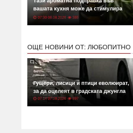
Тази ароматна подправка във
ре
вашата кухня може да стимулира
мозъка ви и да облекчи стреса
07:30 08.08.2026
386
ОЩЕ НОВИНИ ОТ: ЛЮБОПИТНО
-
Гущери, лисици и птици еволюират,
за да оцелеят в градската джунгла
07:14 07.08.2026
897