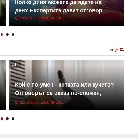
С
Колко диня можете да ядете на
Д
ден? Експертите дават отговор
к
23:42 07.08.2026
1961
още
Кой е по-умен - котката или кучето?
Т
Отговорът се оказа по-сложен,
б
отколкото изглежда
в
22:43 06.08.2026
1025