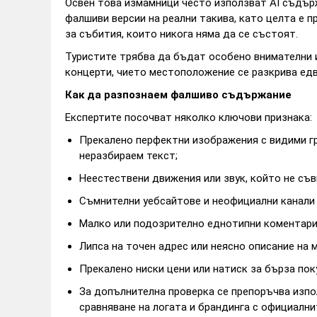
Освен това измамници често използват AI съдър
фалшиви версии на реални такива, като целта е 
за събития, които никога няма да се състоят.
Туристите трябва да бъдат особено внимателни и
концерти, чието местоположение се разкрива едв
Как да разпознаем фалшиво съдържание
Експертите посочват няколко ключови признака:
Прекалено перфектни изображения с видими г
неразбираем текст;
Неестествени движения или звук, който не съв
Съмнителни уебсайтове и неофициални канали 
Малко или подозрително еднотипни коментари
Липса на точен адрес или неясно описание на
Прекалено ниски цени или натиск за бърза поку
За допълнителна проверка се препоръчва изпо
сравняване на логата и брандинга с официални