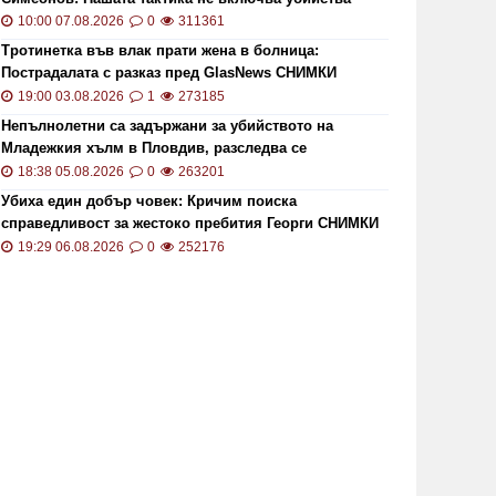
10:00 07.08.2026
0
311361
Тротинетка във влак прати жена в болница:
Пострадалата с разказ пред GlasNews СНИМКИ
19:00 03.08.2026
1
273185
Непълнолетни са задържани за убийството на
Младежкия хълм в Пловдив, разследва се
хомофобски мотив
18:38 05.08.2026
0
263201
Убиха един добър човек: Кричим поиска
справедливост за жестоко пребития Георги СНИМКИ
и ВИДЕО
19:29 06.08.2026
0
252176