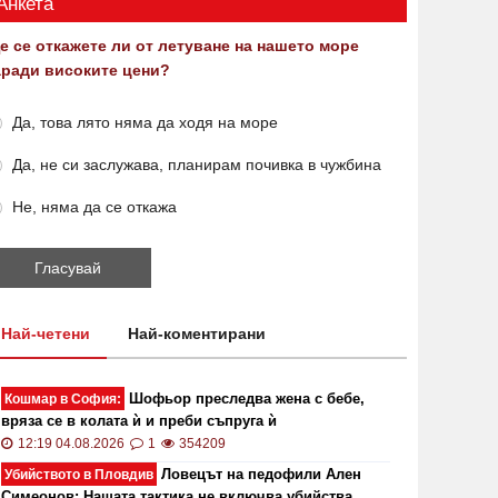
Анкета
е се откажете ли от летуване на нашето море
аради високите цени?
Да, това лято няма да ходя на море
Да, не си заслужава, планирам почивка в чужбина
Не, няма да се откажа
Най-четени
Най-коментирани
Шофьор преследва жена с бебе,
Кошмар в София:
вряза се в колата ѝ и преби съпруга ѝ
12:19 04.08.2026
1
354209
Ловецът на педофили Ален
Убийството в Пловдив
Симеонов: Нашата тактика не включва убийства