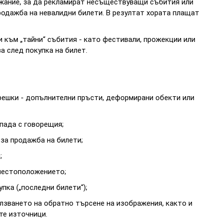
жание, за да рекламират несъществуващи събития или
продажба на невалидни билети. В резултат хората плащат
 към „тайни“ събития - като фестивали, прожекции или
а след покупка на билет.
решки - допълнителни пръсти, деформирани обекти или
пада с говорещия;
за продажба на билети;
;
 местоположението;
пка („последни билети“);
лзването на обратно търсене на изображения, както и
те източници.