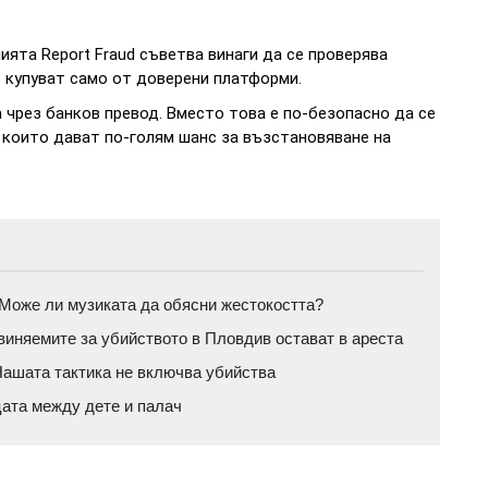
ята Report Fraud съветва винаги да се проверява
 купуват само от доверени платформи.
чрез банков превод. Вместо това е по-безопасно да се
, които дават по-голям шанс за възстановяване на
а: Може ли музиката да обясни жестокостта?
бвиняемите за убийството в Пловдив остават в ареста
ашата тактика не включва убийства
цата между дете и палач