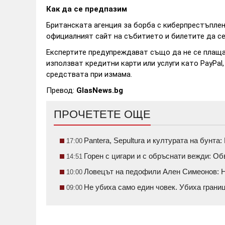
Как да се предпазим
Британската агенция за борба с киберпрестъплени
официалният сайт на събитието и билетите да се
Експертите предупреждават също да не се плаща 
използват кредитни карти или услуги като PayPal
средствата при измама.
Превод:
GlasNews.bg
ПРОЧЕТЕТЕ ОЩЕ
Pantera, Sepultura и културата на бунт
17:00
Горен с цигари и с обръснати вежди: О
14:51
Ловецът на педофили Ален Симеонов: Н
10:00
Не убиха само един човек. Убиха грани
09:00