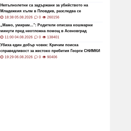
Непълнолетни са задържани за убийството на
Младежкия хълм в Пловдив, разследва се
хомофобски мотив
18:38 05.08.2026
0
260156
„Мамо, умирам...": Родители описаха кошмарни
минути пред неотложна помощ в Асеновград
11:00 04.08.2026
0
138401
Убиха един добър човек: Кричим поиска
справедливост за жестоко пребития Георги СНИМКИ
и ВИДЕО
19:29 06.08.2026
0
90406