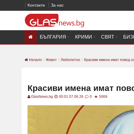
Контакти
За нас
БЪЛГАРИЯ
КРИМИ
СВЯТ
БИЗ
Начало
Живот
Любопитно
Красиви имена имат повод з
Красиви имена имат пово
GlasNews.bg
00:01 07.06.26
0
5069