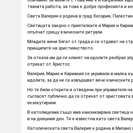
тяхната работа, за това е добре професията и хо
Света Валерия е родена в град Кесария, Палести
Светицата заедно с приятелките ѝ Мария и Кириа
опълчат срещу езическите ритуали.
Младите жени бягат от града и се отдават на стр
принципите на християнството.
За отказа им да се кланят на идолите разбрал упр
отрекат от Христос.
Валерия, Мария и Кириакия се укривали в малка 
идолите, за да не се извършват вече езическите
Но те били открити и отведени при управителя н
съгласят публично да се отрекат от христовата в
екзекутирани.
В католицизма също има канонизирана светица н
ѝ на днешния ден. Тя е известна като света Вале
Католическата света Валерия е родена в Милано 