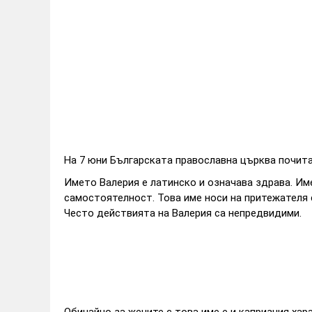
На 7 юни Българската православна църква почит
Името Валерия е латинско и означава здрава. Им
самостоятелност. Това име носи на притежателя с
Често действията на Валерия са непредвидими.
Обичайно за жените с това име е и капризния хар