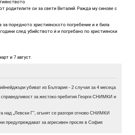
стиянството.
от родителите си за свети Виталий. Ражда му синове с
а за поредното християнското погребение и е била
 години след убийството ѝ и погребано по християнски
арт и 7 август.
ийнейджъри убиват из България - 2 случая за 4 месеца
а справедливост за жестоко пребития Георги СНИМКИ и
га над „Левски Г", огънят се разгоря отново СНИМКИ
ени предупреждават за агресивен просяк в София