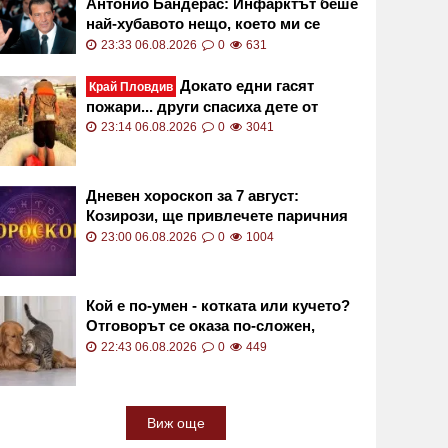
Антонио Бандерас: Инфарктът беше
най-хубавото нещо, което ми се
случи
23:33 06.08.2026
0
631
Докато едни гасят
Край Пловдив
пожари... други спасиха дете от
сигурна смърт във водите на язовир
23:14 06.08.2026
0
3041
СНИМКИ
Дневен хороскоп за 7 август:
Козирози, ще привлечете паричния
поток към вас!
23:00 06.08.2026
0
1004
Кой е по-умен - котката или кучето?
Отговорът се оказа по-сложен,
отколкото изглежда
22:43 06.08.2026
0
449
Виж още