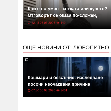
 през
Кой е по-умен - котката или кучето?
о
Отговорът се оказа по-сложен,
отколкото изглежда
22:43 06.08.2026
449
ОЩЕ НОВИНИ ОТ: ЛЮБОПИТНО
Кошмари и безсъние: изследване
посочи неочаквана причина
07:30 06.08.2026
1401