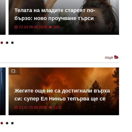
Д
Телата на младите стареят по-
М
бързо: ново проучване търси
Д
връзка с бума на рака
С
22:14 06.08.2026
385
още
Жегите още не са достигнали върха
О
си: супер Ел Ниньо тепърва ще се
р
засилва
к
23:45 05.08.2026
1226