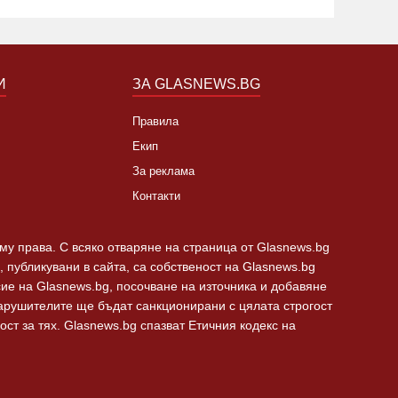
И
ЗА GLASNEWS.BG
Правила
Екип
За реклама
Контакти
 му права. С всяко отваряне на страница от Glasnews.bg
 публикувани в сайта, са собственост на Glasnews.bg
сие на Glasnews.bg, посочване на източника и добавяне
Нарушителите ще бъдат санкционирани с цялата строгост
ст за тях. Glasnews.bg спазват Етичния кодекс на