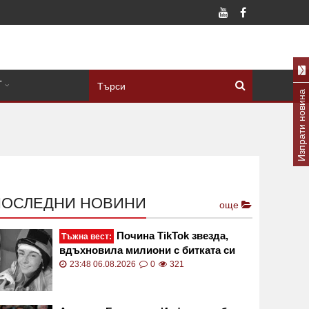
Т
Изпрати новина
ПОСЛЕДНИ НОВИНИ
още
Почина TikTok звезда,
Тъжна вест:
вдъхновила милиони с битката си
срещу рядък рак
23:48 06.08.2026
0
321