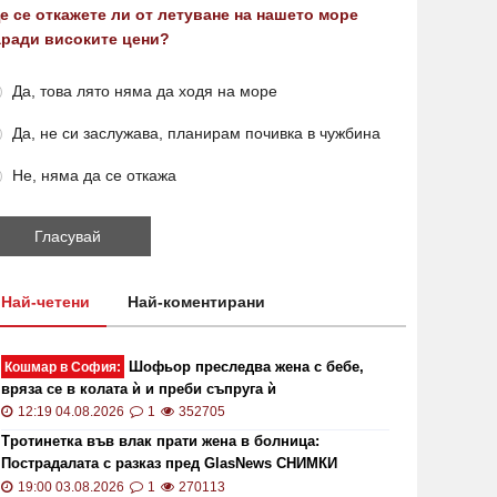
е се откажете ли от летуване на нашето море
аради високите цени?
Да, това лято няма да ходя на море
Да, не си заслужава, планирам почивка в чужбина
Не, няма да се откажа
Най-четени
Най-коментирани
Шофьор преследва жена с бебе,
Кошмар в София:
вряза се в колата ѝ и преби съпруга ѝ
12:19 04.08.2026
1
352705
Тротинетка във влак прати жена в болница:
Пострадалата с разказ пред GlasNews СНИМКИ
19:00 03.08.2026
1
270113