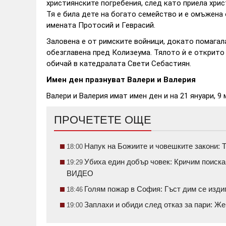
християнските погребения, след като приела хри
Тя е била дете на богато семейство и е омъжена 
имената Протосий и Геврасий.
Заловена е от римските войници, докато помагал
обезглавена пред Колизеума. Тялото ѝ е открито
обичай в катедралата Свети Себастиян.
Имен ден празнуват Валери и Валерия
Валери и Валерия имат имен ден и на 21 януари, 9 м
ПРОЧЕТЕТЕ ОЩЕ
Напук на Божиите и човешките закони: Т
18:00
Убиха един добър човек: Кричим поиск
19:29
ВИДЕО
Голям пожар в София: Гъст дим се изди
18:46
Заплахи и обиди след отказ за пари: Ж
19:00