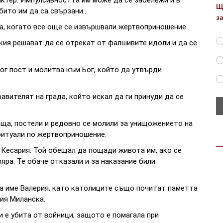
Щ
бито им да са свързани..
з
на, когато все още се извършвали жертвоприношение.
кия решават да се отрекат от фалшивите идоли и да се
ог пост и молитва към Бог, който да утвърди
авителят на града, който искал да ги принуди да се
къща, постели и редовно се молили за унищожението на
 ритуали по жертвоприношение.
а Кесария. Той обещал да пощади живота им, ако се
яра. Те обаче отказали и за наказание били
а име Валерия, като католиците също почитат паметта
рия Миланска.
и е убита от войници, защото е помагала при