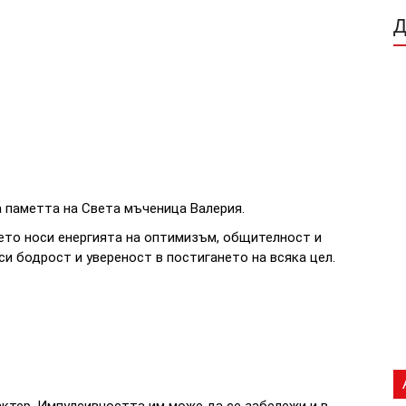
а паметта на Света мъченица Валерия.
ето носи енергията на оптимизъм, общителност и
и бодрост и увереност в постигането на всяка цел.
актер. Импулсивността им може да се забележи и в