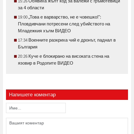
Обявиха жълт код за валежи с гръмотевици
15:26
за 4 области
„Това е варварство, не е човешко!":
19:00
Пловдивчани потресени след убийството на
Младежкия хълм ВИДЕО
Военните разкриха чий е дронът, паднал в
17:34
България
Куче е блокирано на високата стена на
20:26
язовир в Родопите ВИДЕО
Напишете коментар