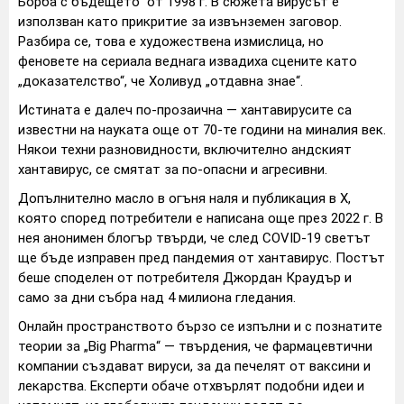
Борба с бъдещето“ от 1998 г. В сюжета вирусът е
използван като прикритие за извънземен заговор.
Разбира се, това е художествена измислица, но
феновете на сериала веднага извадиха сцените като
„доказателство“, че Холивуд „отдавна знае“.
Истината е далеч по-прозаична — хантавирусите са
известни на науката още от 70-те години на миналия век.
Някои техни разновидности, включително андският
хантавирус, се смятат за по-опасни и агресивни.
Допълнително масло в огъня наля и публикация в X,
която според потребители е написана още през 2022 г. В
нея анонимен блогър твърди, че след COVID-19 светът
ще бъде изправен пред пандемия от хантавирус. Постът
беше споделен от потребителя Джордан Краудър и
само за дни събра над 4 милиона гледания.
Онлайн пространството бързо се изпълни и с познатите
теории за „Big Pharma“ — твърдения, че фармацевтични
компании създават вируси, за да печелят от ваксини и
лекарства. Експерти обаче отхвърлят подобни идеи и