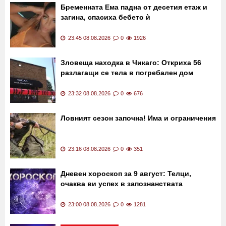
Бременната Ема падна от десетия етаж и
загина, спасиха бебето ѝ
23:45 08.08.2026
0
1926
Зловеща находка в Чикаго: Откриха 56
разлагащи се тела в погребален дом
23:32 08.08.2026
0
676
Ловният сезон започна! Има и ограничения
23:16 08.08.2026
0
351
Дневен хороскоп за 9 август: Телци,
очаква ви успех в запознанствата
23:00 08.08.2026
0
1281