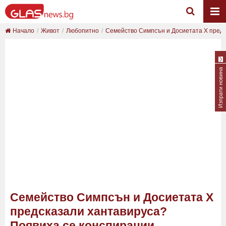
Начало
Живот
Любопитно
Семейство Симпсън и Досиетата Х предск
Изпрати новина
Семейство Симпсън и Досиетата Х
предсказали хантавируса?
Появиха се конспирации