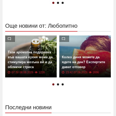
Още новини от: Любопитно
Тази ароматна подправка
във вашата кухня може да
Колко диня можете да
стимулира мозъка ви и да
ядете на ден? Експертите
облекчи стреса
дават отговор
07:30 08.08.2026
1226
23:42 07.08.2026
2696
Последни новини