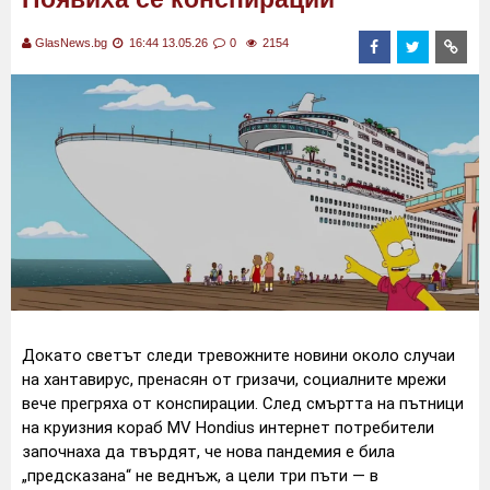
GlasNews.bg
16:44 13.05.26
0
2154
Докато светът следи тревожните новини около случаи
на хантавирус, пренасян от гризачи, социалните мрежи
вече прегряха от конспирации. След смъртта на пътници
на круизния кораб MV Hondius интернет потребители
започнаха да твърдят, че нова пандемия е била
„предсказана“ не веднъж, а цели три пъти — в