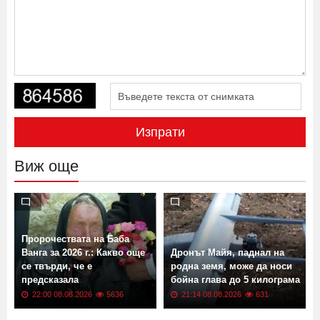
Изпрати
Виж още
Пророчествата на Баба
Ванга за 2026 г.: Какво още
Дронът Майя, паднал на
се твърди, че е
родна земя, може да носи
предсказала
бойна глава до 5 килограма
22:00 08.08.2026
5636
21:14 08.08.2026
631