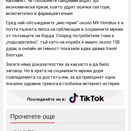
напомнят, че глобалните пандемии водят до
икономически кризи, които удрят всички сектори,
включително и фармацевтичния.
Сред най-обсъжданите „мистерии“ около MV Hondius е и
почти пълната липса на публикации в социалните мрежи
от пътниците на борда. Според потребители това е
„подозрително“, тъй като на кораба е имало около 150
души, а онлайн активност показали едва двама travel
блогъри.
Засега няма доказателства за какъвто и да било
заговор. Но в ерата на социалните мрежи дори
съвпаденията са достатъчни, за да превърнат една
локална здравна тревога в глобална интернет истерия.
Последвайте ни в:
Прочетете още