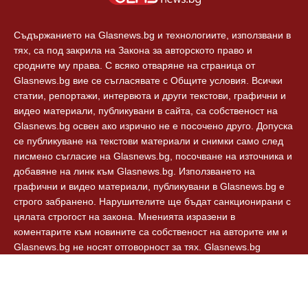
Съдържанието на Glasnews.bg и технологиите, използвани в
тях, са под закрила на Закона за авторското право и
сродните му права. С всяко отваряне на страница от
Glasnews.bg вие се съгласявате с Общите условия. Всички
статии, репортажи, интервюта и други текстови, графични и
видео материали, публикувани в сайта, са собственост на
Glasnews.bg освен ако изрично не е посочено друго. Допуска
се публикуване на текстови материали и снимки само след
писмено съгласие на Glasnews.bg, посочване на източника и
добавяне на линк към Glasnews.bg. Използването на
графични и видео материали, публикувани в Glasnews.bg е
строго забранено. Нарушителите ще бъдат санкционирани с
цялата строгост на закона. Мненията изразени в
коментарите към новините са собственост на авторите им и
Glasnews.bg не носят отговорност за тях. Glasnews.bg
спазват Етичния кодекс на българските медии.
© 2024, Glasnews.bg, Всички права запазени.