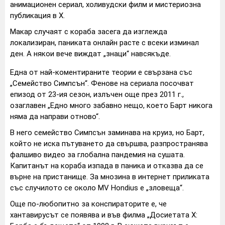
анимационен сериал, холивудски филм и мистериозна
публикация в X.
Макар случаят с кораба засега да изглежда
локализиран, паниката онлайн расте с всеки изминал
ден. А някои вече виждат „знаци“ навсякъде.
Една от най-коментираните теории е свързана със
„Семейство Симпсън“. Фенове на сериала посочват
епизод от 23-ия сезон, излъчен още през 2011 г.,
озаглавен „Едно много забавно нещо, което Барт никога
няма да направи отново“.
В него семейство Симпсън заминава на круиз, но Барт,
който не иска пътуването да свършва, разпространява
фалшиво видео за глобална пандемия на сушата.
Капитанът на кораба изпада в паника и отказва да се
върне на пристанище. За мнозина в интернет приликата
със случилото се около MV Hondius е „зловеща“.
Още по-любопитно за конспираторите е, че
хантавирусът се появява и във филма „Досиетата Х: